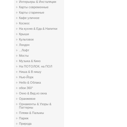
Интерьеры & Инсталяции
Карты современные
Карты старинные
Кафе уличное
Космос
На кухню & Еда & Напитки
Крыши
Культовое
Лондон
...Лофт
Мосты
Музыка & Кино
На ПОТОЛОК. на ПОЛ
Ниша & В нишу
Нью-Йорк
Небо & Облака
обои 360°
Окно & Вид из окна
Оранжевое
Орнаменты & Узоры &
Паттерны
Пляжи & Пальмы
Париж
Природа