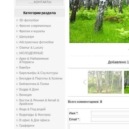
.......КОНТАКТЫ
Категории раздела
3D фотообои
Фрески современные
Фрески и муралы
Шинуазри
Абстрактные фотообои
Glamur & Luxury
МОЛОДЕЖНЫЕ
Арки & Набережные
&Террасы
Добавлено
1
Бамбук
Барельефы & Скульптуры
Беседки & Перголы & Колоны
Библиотека & Полки
Будда & Дзен
Венеция
Восток & Япония & Китай &
Всего комментариев
:
0
Арабское
Вода & Под водой
Имя *:
Водопады & Фонтаны
Email *:
В офис & Для офиса
Граффити