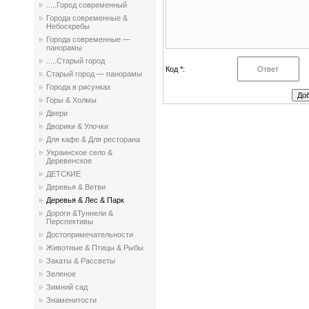
.....Город современный
Города современные &
Небоскребы
Города современные —
панорамы
.....Старый город
Код *:
Старый город — панорамы
Города в рисунках
Горы & Холмы
Двери
Дворики & Улочки
Для кафе & Для ресторана
Украинское село &
Деревенское
ДЕТСКИЕ
Деревья & Ветви
Деревья & Лес & Парк
Дороги &Туннели &
Перспективы
Достопримечательности
Животные & Птицы & Рыбы
Закаты & Рассветы
Зеленое
Зимний сад
Знаменитости