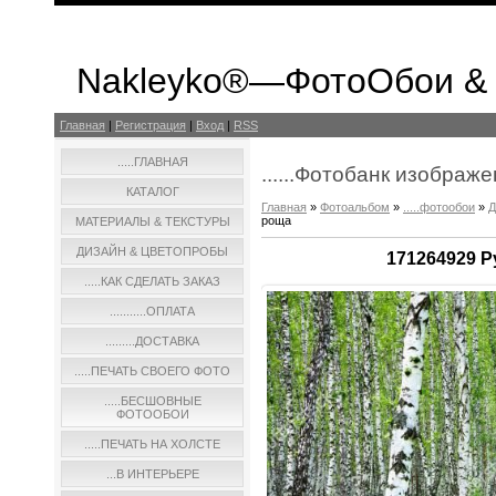
Nakleyko®—ФотоОбои &
Главная
|
Регистрация
|
Вход
|
RSS
.....ГЛАВНАЯ
......Фотобанк изображ
КАТАЛОГ
Главная
»
Фотоальбом
»
.....фотообои
»
Д
роща
МАТЕРИАЛЫ & ТЕКСТУРЫ
ДИЗАЙН & ЦВЕТОПРОБЫ
171264929 Р
.....КАК СДЕЛАТЬ ЗАКАЗ
...........ОПЛАТА
.........ДОСТАВКА
.....ПЕЧАТЬ СВОЕГО ФОТО
.....БЕСШОВНЫЕ
ФОТООБОИ
.....ПЕЧАТЬ НА ХОЛСТЕ
...В ИНТЕРЬЕРЕ