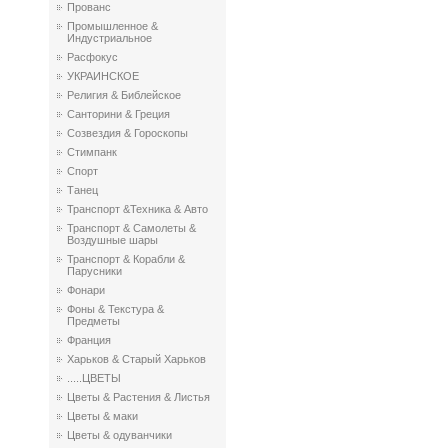
Прованс
Промышленное &
Индустриальное
Расфокус
УКРАИНСКОЕ
Религия & Библейское
Санторини & Греция
Созвездия & Гороскопы
Стимпанк
Спорт
Танец
Транспорт &Техника & Авто
Транспорт & Самолеты &
Воздушные шары
Транспорт & Корабли &
Парусники
Фонари
Фоны & Текстура &
Предметы
Франция
Харьков & Старый Харьков
.....ЦВЕТЫ
Цветы & Растения & Листья
Цветы & маки
Цветы & одуванчики