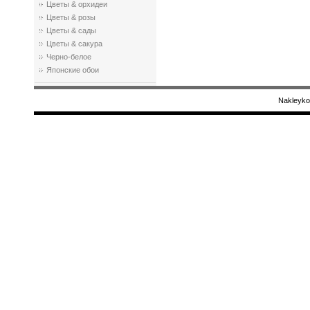
Цветы & орхидеи
Цветы & розы
Цветы & сады
Цветы & сакура
Черно-белое
Японские обои
Nakleyko