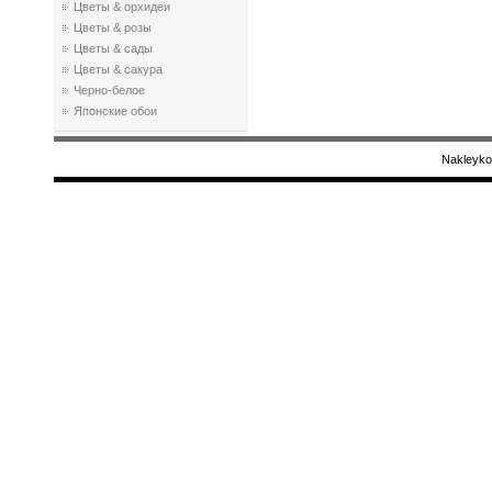
Цветы & орхидеи
Цветы & розы
Цветы & сады
Цветы & сакура
Черно-белое
Японские обои
Nakleyko