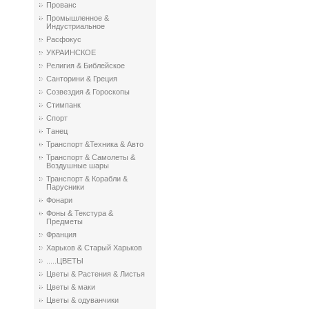
Прованс
Промышленное &
Индустриальное
Расфокус
УКРАИНСКОЕ
Религия & Библейское
Санторини & Греция
Созвездия & Гороскопы
Стимпанк
Спорт
Танец
Транспорт &Техника & Авто
Транспорт & Самолеты &
Воздушные шары
Транспорт & Корабли &
Парусники
Фонари
Фоны & Текстура &
Предметы
Франция
Харьков & Старый Харьков
.....ЦВЕТЫ
Цветы & Растения & Листья
Цветы & маки
Цветы & одуванчики