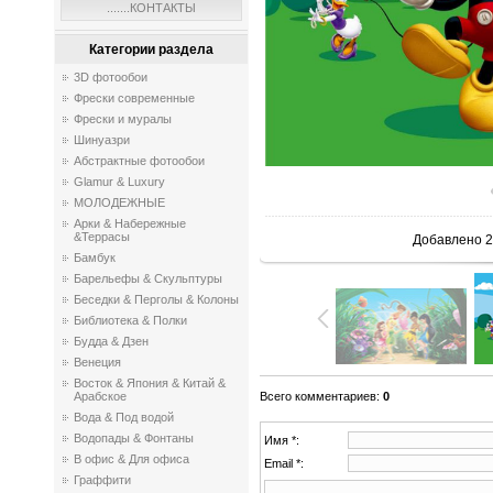
.......КОНТАКТЫ
Категории раздела
3D фотообои
Фрески современные
Фрески и муралы
Шинуазри
Абстрактные фотообои
Glamur & Luxury
МОЛОДЕЖНЫЕ
Арки & Набережные
&Террасы
Добавлено
2
Бамбук
Барельефы & Скульптуры
Беседки & Перголы & Колоны
Библиотека & Полки
Будда & Дзен
Венеция
Восток & Япония & Китай &
Всего комментариев
:
0
Арабское
Вода & Под водой
Водопады & Фонтаны
Имя *:
В офис & Для офиса
Email *:
Граффити