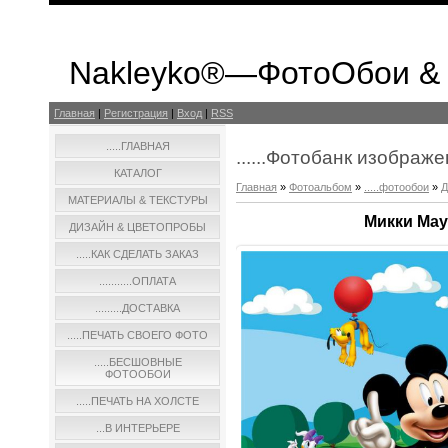
Nakleyko®—ФотоОбои &
Главная
|
Регистрация
|
Вход
|
RSS
.....ГЛАВНАЯ
......Фотобанк изображ
КАТАЛОГ
Главная
»
Фотоальбом
»
.....фотообои
»
МАТЕРИАЛЫ & ТЕКСТУРЫ
Микки Мау
ДИЗАЙН & ЦВЕТОПРОБЫ
.....КАК СДЕЛАТЬ ЗАКАЗ
...........ОПЛАТА
.........ДОСТАВКА
.....ПЕЧАТЬ СВОЕГО ФОТО
.....БЕСШОВНЫЕ
ФОТООБОИ
.....ПЕЧАТЬ НА ХОЛСТЕ
...В ИНТЕРЬЕРЕ