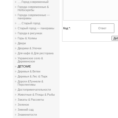
.....Город современный
Города современные &
Небоскребы
Города современные —
панорамы
.....Старый город
Код *:
Старый город — панорамы
Города в рисунках
Горы & Холмы
Двери
Дворики & Улочки
Для кафе & Для ресторана
Украинское село &
Деревенское
ДЕТСКИЕ
Деревья & Ветви
Деревья & Лес & Парк
Дороги &Туннели &
Перспективы
Достопримечательности
Животные & Птицы & Рыбы
Закаты & Рассветы
Зеленое
Зимний сад
Знаменитости