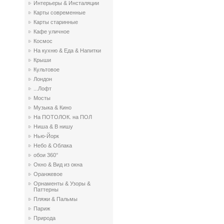
Интерьеры & Инсталяции
Карты современные
Карты старинные
Кафе уличное
Космос
На кухню & Еда & Напитки
Крыши
Культовое
Лондон
...Лофт
Мосты
Музыка & Кино
На ПОТОЛОК. на ПОЛ
Ниша & В нишу
Нью-Йорк
Небо & Облака
обои 360°
Окно & Вид из окна
Оранжевое
Орнаменты & Узоры &
Паттерны
Пляжи & Пальмы
Париж
Природа