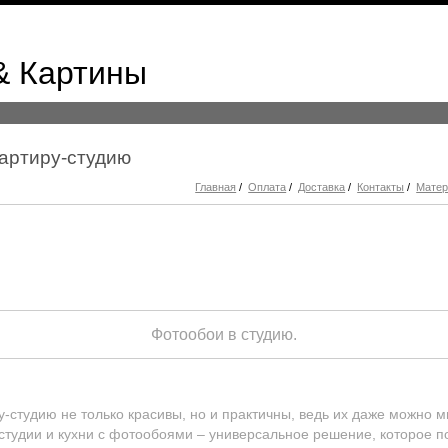
& Картины
вартиру-студию
Главная
/
Оплата
/
Доставка
/
Контакты
/
Мате
Фотообои в студию.
-студию не только красивы, но и практичны, ведь их даже можно м
-студии и кухни с фотообоями – универсальное решение, которое 