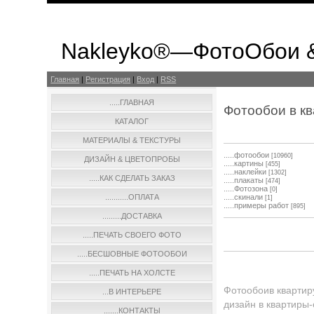
Nakleyko®—ФотоОбои 
Главная
|
Регистрация
|
Вход
|
RSS
.....ГЛАВНАЯ
Фотообои в к
КАТАЛОГ
МАТЕРИАЛЫ & ТЕКСТУРЫ
.....фотообои
[10960]
ДИЗАЙН & ЦВЕТОПРОБЫ
.....картины
[455]
.....наклейки
[1302]
.....КАК СДЕЛАТЬ ЗАКАЗ
.....плакаты
[474]
.....Фотозона
[0]
...........ОПЛАТА
.....скинали
[1]
.....примеры работ
[895]
.........ДОСТАВКА
.....ПЕЧАТЬ СВОЕГО ФОТО
.....БЕСШОВНЫЕ ФОТООБОИ
.....ПЕЧАТЬ НА ХОЛСТЕ
Фотообоив квартиру
...В ИНТЕРЬЕРЕ
дизайн
в квартиры
.......КОНТАКТЫ