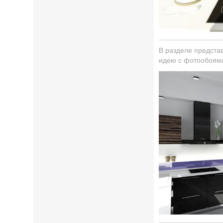
В разделе предста
идею с фотообоями