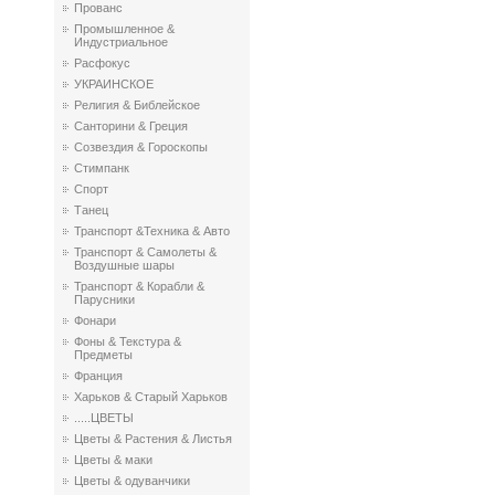
Прованс
Промышленное &
Индустриальное
Расфокус
УКРАИНСКОЕ
Религия & Библейское
Санторини & Греция
Созвездия & Гороскопы
Стимпанк
Спорт
Танец
Транспорт &Техника & Авто
Транспорт & Самолеты &
Воздушные шары
Транспорт & Корабли &
Парусники
Фонари
Фоны & Текстура &
Предметы
Франция
Харьков & Старый Харьков
.....ЦВЕТЫ
Цветы & Растения & Листья
Цветы & маки
Цветы & одуванчики