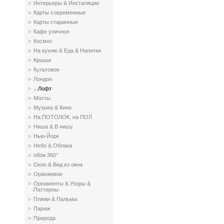
Интерьеры & Инсталяции
Карты современные
Карты старинные
Кафе уличное
Космос
На кухню & Еда & Напитки
Крыши
Культовое
Лондон
...Лофт
Мосты
Музыка & Кино
На ПОТОЛОК. на ПОЛ
Ниша & В нишу
Нью-Йорк
Небо & Облака
обои 360°
Окно & Вид из окна
Оранжевое
Орнаменты & Узоры &
Паттерны
Пляжи & Пальмы
Париж
Природа