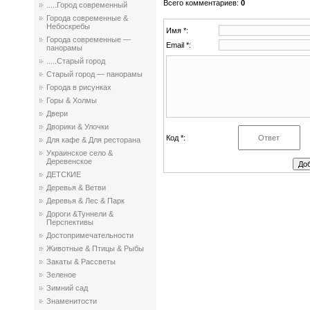
Всего комментариев
:
0
.....Город современный
Города современные &
Небоскребы
Имя *:
Города современные —
Email *:
панорамы
.....Старый город
Старый город — панорамы
Города в рисунках
Горы & Холмы
Двери
Дворики & Улочки
Код *:
Для кафе & Для ресторана
Украинское село &
Деревенское
ДЕТСКИЕ
Деревья & Ветви
Деревья & Лес & Парк
Дороги &Туннели &
Перспективы
Достопримечательности
Животные & Птицы & Рыбы
Закаты & Рассветы
Зеленое
Зимний сад
Знаменитости