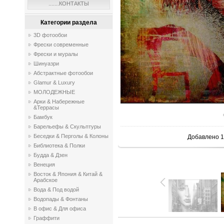
.......КОНТАКТЫ
Категории раздела
3D фотообои
Фрески современные
Фрески и муралы
Шинуазри
Абстрактные фотообои
Glamur & Luxury
МОЛОДЕЖНЫЕ
Арки & Набережные
&Террасы
Бамбук
Барельефы & Скульптуры
Беседки & Перголы & Колоны
Добавлено
1
Библиотека & Полки
Будда & Дзен
Венеция
Восток & Япония & Китай &
Арабское
Вода & Под водой
Водопады & Фонтаны
В офис & Для офиса
Граффити