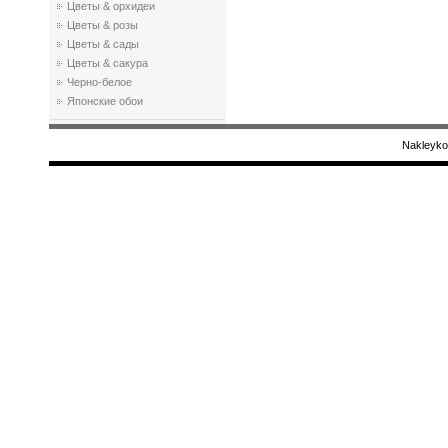
Цветы & орхидеи
Цветы & розы
Цветы & сады
Цветы & сакура
Черно-белое
Японские обои
Nakleyko