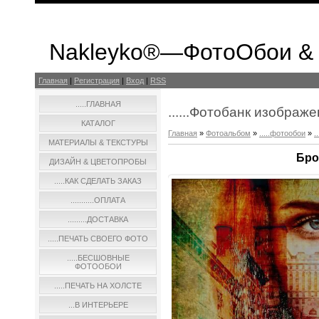
Nakleyko®—ФотоОбои &
Главная
|
Регистрация
|
Вход
|
RSS
.....ГЛАВНАЯ
......Фотобанк изображ
КАТАЛОГ
Главная
»
Фотоальбом
»
.....фотообои
»
.
МАТЕРИАЛЫ & ТЕКСТУРЫ
Бро
ДИЗАЙН & ЦВЕТОПРОБЫ
.....КАК СДЕЛАТЬ ЗАКАЗ
...........ОПЛАТА
.........ДОСТАВКА
.....ПЕЧАТЬ СВОЕГО ФОТО
.....БЕСШОВНЫЕ
ФОТООБОИ
.....ПЕЧАТЬ НА ХОЛСТЕ
...В ИНТЕРЬЕРЕ