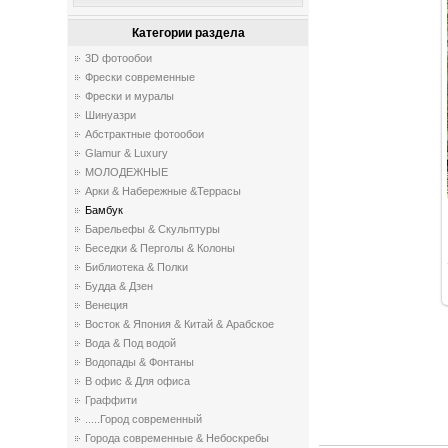
Категории раздела
3D фотообои
Фрески современные
Фрески и муралы
Шинуазри
Абстрактные фотообои
Glamur & Luxury
МОЛОДЕЖНЫЕ
Арки & Набережные &Террасы
Бамбук
Барельефы & Скульптуры
Беседки & Перголы & Колоны
Библиотека & Полки
Будда & Дзен
Венеция
Восток & Япония & Китай & Арабское
Вода & Под водой
Водопады & Фонтаны
В офис & Для офиса
Граффити
.....Город современный
Города современные & Небоскребы