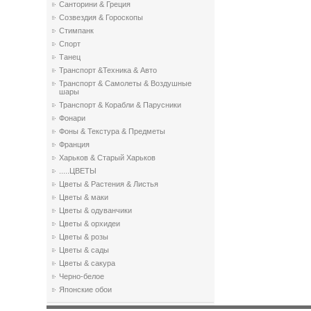
Санторини & Греция
Созвездия & Гороскопы
Стимпанк
Спорт
Танец
Транспорт &Техника & Авто
Транспорт & Самолеты & Воздушные
шары
Транспорт & Корабли & Парусники
Фонари
Фоны & Текстура & Предметы
Франция
Харьков & Старый Харьков
.....ЦВЕТЫ
Цветы & Растения & Листья
Цветы & маки
Цветы & одуванчики
Цветы & орхидеи
Цветы & розы
Цветы & сады
Цветы & сакура
Черно-белое
Японские обои