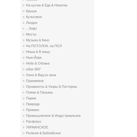
На кухню & Еда & Напитки
Крыши
Культовое
Лондон
...Лофт
Мосты
Музыка & Кино
На ПОТОЛОК. на ПОЛ
Ниша & В нишу
Нью-Йорк
Небо & Облака
обои 360°
Окно & Вид из окна
Оранжевое
Орнаменты & Узоры & Паттерны
Пляжи & Пальмы
Париж
Природа
Прованс
Промышленное & Индустриальное
Расфокус
УКРАИНСКОЕ
Религия & Библейское