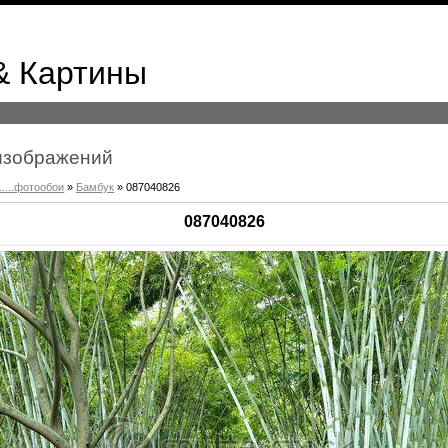
& Картины
к изображений
.....фотообои
»
Бамбук
» 087040826
087040826