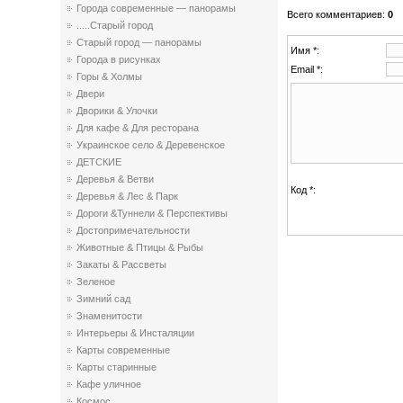
Города современные — панорамы
Всего комментариев
:
0
.....Старый город
Старый город — панорамы
Имя *:
Города в рисунках
Email *:
Горы & Холмы
Двери
Дворики & Улочки
Для кафе & Для ресторана
Украинское село & Деревенское
ДЕТСКИЕ
Деревья & Ветви
Код *:
Деревья & Лес & Парк
Дороги &Туннели & Перспективы
Достопримечательности
Животные & Птицы & Рыбы
Закаты & Рассветы
Зеленое
Зимний сад
Знаменитости
Интерьеры & Инсталяции
Карты современные
Карты старинные
Кафе уличное
Космос