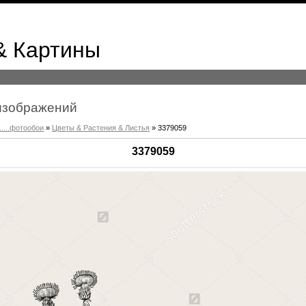
& Картины
к изображений
.....фотообои
»
Цветы & Растения & Листья
» 3379059
3379059