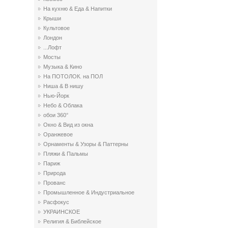
На кухню & Еда & Напитки
Крыши
Культовое
Лондон
...Лофт
Мосты
Музыка & Кино
На ПОТОЛОК. на ПОЛ
Ниша & В нишу
Нью-Йорк
Небо & Облака
обои 360°
Окно & Вид из окна
Оранжевое
Орнаменты & Узоры & Паттерны
Пляжи & Пальмы
Париж
Природа
Прованс
Промышленное & Индустриальное
Расфокус
УКРАИНСКОЕ
Религия & Библейское