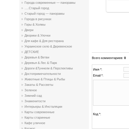
Города современные — панорамы
.....Старый город
Старый город — панорамы
Города в рисунках
Горы & Холмы
Двери
Дворики & Улочки
Для кафе & Для ресторана
Украинское село & Деревенское
ДЕТСКИЕ
Деревья & Ветви
Всего комментариев
:
0
Деревья & Лес & Парк
Дороги &Туннели & Перспективы
Имя *:
Достопримечательности
Email *:
Животные & Птицы & Рыбы
Закаты & Рассветы
Зеленое
Зимний сад
Знаменитости
Интерьеры & Инсталяции
Карты современные
Код *:
Карты старинные
Кафе уличное
Космос