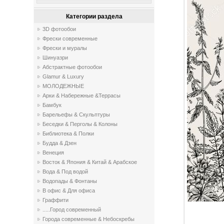
Категории раздела
3D фотообои
Фрески современные
Фрески и муралы
Шинуазри
Абстрактные фотообои
Glamur & Luxury
МОЛОДЕЖНЫЕ
Арки & Набережные &Террасы
Бамбук
Барельефы & Скульптуры
Беседки & Перголы & Колоны
Библиотека & Полки
Будда & Дзен
Венеция
Восток & Япония & Китай & Арабское
Вода & Под водой
Водопады & Фонтаны
В офис & Для офиса
Граффити
.....Город современный
Города современные & Небоскребы