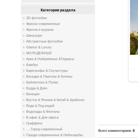
Категории раздела
3D фотообои
Фрески современные
Фрески и муралы
Шинуазри
Абстрактные фотообои
Glamur & Luxury
МОЛОДЕЖНЫЕ
Арки & Набережные &Террасы
Бамбук
Барельефы & Скульптуры
Беседки & Перголы & Колоны
Библиотека & Полки
Будда & Дзен
Венеция
Восток & Япония & Китай & Арабское
Вода & Под водой
Водопады & Фонтаны
В офис & Для офиса
Граффити
.....Город современный
Всего комментариев
:
0
Города современные & Небоскребы