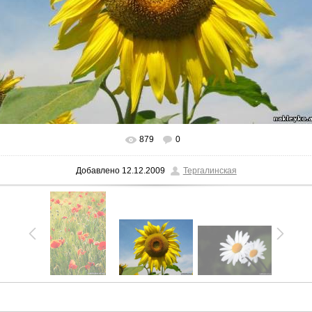
879
0
Добавлено
12.12.2009
Тергалинская