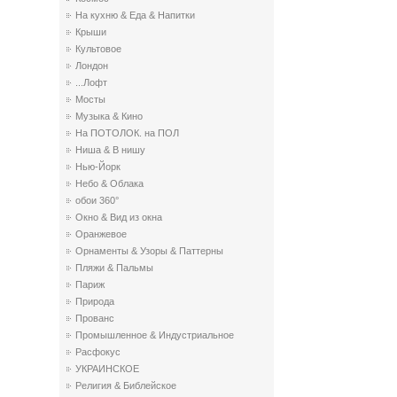
На кухню & Еда & Напитки
Крыши
Культовое
Лондон
...Лофт
Мосты
Музыка & Кино
На ПОТОЛОК. на ПОЛ
Ниша & В нишу
Нью-Йорк
Небо & Облака
обои 360°
Окно & Вид из окна
Оранжевое
Орнаменты & Узоры & Паттерны
Пляжи & Пальмы
Париж
Природа
Прованс
Промышленное & Индустриальное
Расфокус
УКРАИНСКОЕ
Религия & Библейское