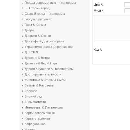
Города современные — панорамы
Имя *:
.....Старый город
Email *:
Старый город — панорамы
Города в рисунках
Горы & Холмы
Двери
Дворики & Улочки
Для кафе & Для ресторана
Украинское село & Деревенское
Код *:
ДЕТСКИЕ
Деревья & Ветви
Деревья & Лес & Парк
Дороги &Туннели & Перспективы
Достопримечательности
Животные & Птицы & Рыбы
Закаты & Рассветы
Зеленое
Зимний сад
Знаменитости
Интерьеры & Инсталяции
Карты современные
Карты старинные
Кафе уличное
Космос