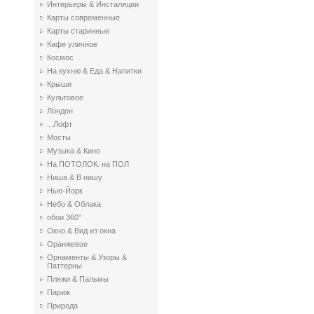
Интерьеры & Инсталяции
Карты современные
Карты старинные
Кафе уличное
Космос
На кухню & Еда & Напитки
Крыши
Культовое
Лондон
...Лофт
Мосты
Музыка & Кино
На ПОТОЛОК. на ПОЛ
Ниша & В нишу
Нью-Йорк
Небо & Облака
обои 360°
Окно & Вид из окна
Оранжевое
Орнаменты & Узоры &
Паттерны
Пляжи & Пальмы
Париж
Природа