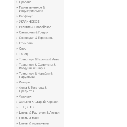
Прованс
Промышленное &
Индустриальное
Расфокус
УКРАИНСКОЕ
Религия & Библейское
Санторини & Греция
Созвездия & Гороскопы
Стимпанк
Спорт
Танец
Транспорт &Техника & Авто
Транспорт & Самолеты &
Воздушные шары
Транспорт & Корабли &
Парусники
Фонари
Фоны & Текстура &
Предметы
Франция
Харьков & Старый Харьков
.....ЦВЕТЫ
Цветы & Растения & Листья
Цветы & маки
Цветы & одуванчики