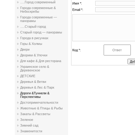
.....Город современный
Имя *:
Города современные &
Email *:
Небоскребы
Города современные —
панорамы
.....Старый город
Старый город — панорамы
Города в рисунках
Горы & Холмы
Двери
Код *:
Дворики & Улочки
Для кафе & Для ресторана
Украинское село &
Деревенское
ДЕТСКИЕ
Деревья & Ветви
Деревья & Лес & Парк
Дороги &Туннели &
Перспективы
Достопримечательности
Животные & Птицы & Рыбы
Закаты & Рассветы
Зеленое
Зимний сад
Знаменитости