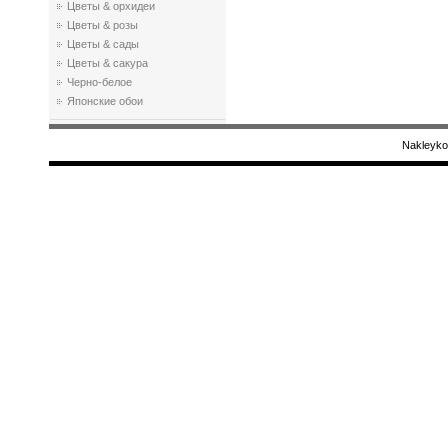
Цветы & орхидеи
Цветы & розы
Цветы & сады
Цветы & сакура
Черно-белое
Японские обои
Nakleyko