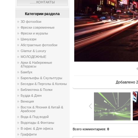
.......КОНТАКТЫ
Категории раздела
3D фотообои
Фрески современные
Фрески и муралы
Шинуазри
Абстрактные фотообои
Glamur & Luxury
МОЛОДЕЖНЫЕ
Арки & Набережные
&Террасы
В реаль
Бамбук
Барельефы & Скульптуры
Добавлено
2
Беседки & Перголы & Колоны
Библиотека & Полки
Будда & Дзен
Венеция
Восток & Япония & Китай &
Арабское
Вода & Под водой
Водопады & Фонтаны
В офис & Для офиса
Всего комментариев
:
0
Граффити