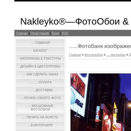
Nakleyko®—ФотоОбои &
Главная
|
Регистрация
|
Вход
|
RSS
.....ГЛАВНАЯ
......Фотобанк изображ
КАТАЛОГ
Главная
»
Фотоальбом
»
.....фотообои
»
Д
МАТЕРИАЛЫ & ТЕКСТУРЫ
ДИЗАЙН & ЦВЕТОПРОБЫ
.....КАК СДЕЛАТЬ ЗАКАЗ
...........ОПЛАТА
.........ДОСТАВКА
.....ПЕЧАТЬ СВОЕГО ФОТО
.....БЕСШОВНЫЕ
ФОТООБОИ
.....ПЕЧАТЬ НА ХОЛСТЕ
...В ИНТЕРЬЕРЕ