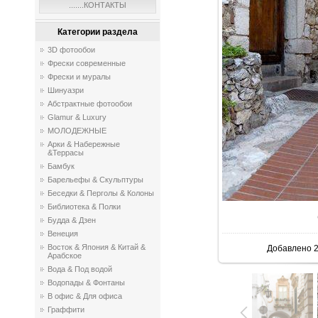
.......КОНТАКТЫ
Категории раздела
3D фотообои
Фрески современные
Фрески и муралы
Шинуазри
Абстрактные фотообои
Glamur & Luxury
МОЛОДЕЖНЫЕ
Арки & Набережные
&Террасы
Бамбук
Барельефы & Скульптуры
Беседки & Перголы & Колоны
Библиотека & Полки
Будда & Дзен
Венеция
Восток & Япония & Китай &
Добавлено
2
Арабское
Вода & Под водой
Водопады & Фонтаны
В офис & Для офиса
Граффити