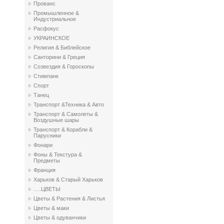
Прованс
Промышленное &
Индустриальное
Расфокус
УКРАИНСКОЕ
Религия & Библейское
Санторини & Греция
Созвездия & Гороскопы
Стимпанк
Спорт
Танец
Транспорт &Техника & Авто
Транспорт & Самолеты &
Воздушные шары
Транспорт & Корабли &
Парусники
Фонари
Фоны & Текстура &
Предметы
Франция
Харьков & Старый Харьков
.....ЦВЕТЫ
Цветы & Растения & Листья
Цветы & маки
Цветы & одуванчики