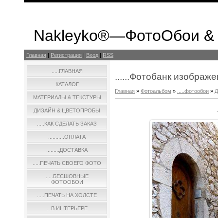
Nakleyko®—ФотоОбои &
Главная
|
Регистрация
|
Вход
|
RSS
.....ГЛАВНАЯ
......Фотобанк изображ
КАТАЛОГ
Главная
»
Фотоальбом
»
.....фотообои
»
Д
МАТЕРИАЛЫ & ТЕКСТУРЫ
ДИЗАЙН & ЦВЕТОПРОБЫ
.....КАК СДЕЛАТЬ ЗАКАЗ
...........ОПЛАТА
.........ДОСТАВКА
.....ПЕЧАТЬ СВОЕГО ФОТО
.....БЕСШОВНЫЕ
ФОТООБОИ
.....ПЕЧАТЬ НА ХОЛСТЕ
...В ИНТЕРЬЕРЕ