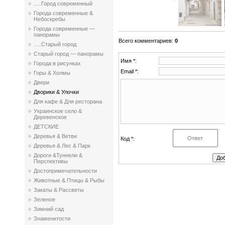
.....Город современный
Города современные &
Небоскребы
Города современные —
панорамы
Всего комментариев
:
0
.....Старый город
Старый город — панорамы
Имя *:
Города в рисунках
Email *:
Горы & Холмы
Двери
Дворики & Улочки
Для кафе & Для ресторана
Украинское село &
Деревенское
ДЕТСКИЕ
Деревья & Ветви
Код *:
Деревья & Лес & Парк
Дороги &Туннели &
Перспективы
Достопримечательности
Животные & Птицы & Рыбы
Закаты & Рассветы
Зеленое
Зимний сад
Знаменитости