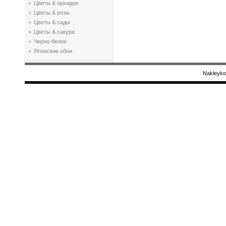
Цветы & орхидеи
Цветы & розы
Цветы & сады
Цветы & сакура
Черно-белое
Японские обои
Nakleyko