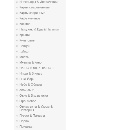
Интерьеры & Инсталяции
Карты современные
Карты старинные
Кафе уличное
Космос
На кухню & Еда & Напитки
Крыши
Культовое
Лондон
...Лофт
Мосты
Музыка & Кино
На ПОТОЛОК. на ПОЛ
Ниша & В нишу
Нью-Йорк
Небо & Облака
обои 360°
Окно & Вид из окна
Оранжевое
Орнаменты & Узоры &
Паттерны
Пляжи & Пальмы
Париж
Природа