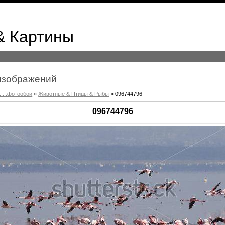
& Картины
к изображений
.....фотообои
»
Животные & Птицы & Рыбы
» 096744796
096744796