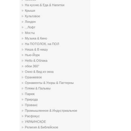
На кухню & Еда & Напитки
Крыши
Культовое
Лондон
...Лофт
Мосты
Музыка & Кино
На ПОТОЛОК. на ПОЛ
Ниша & В нишу
Нью-Йорк
Небо & Облака
обои 360°
Окно & Вид из окна
Оранжевое
Орнаменты & Узоры & Паттерны
Пляжи & Пальмы
Париж
Природа
Прованс
Промышленное & Индустриальное
Расфокус
УКРАИНСКОЕ
Религия & Библейское