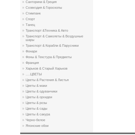
Санторини & Греция
Созвездия & Гороскопы
Стимпанк
Спорт
Танец
Транспорт &Техника & Авто
Транспорт & Самолеты & Воздушные
шары
Транспорт & Корабли & Парусники
Фонари
Фоны & Текстура & Предметы
Франция
Харьков & Старый Харьков
.....ЦВЕТЫ
Цветы & Растения & Листья
Цветы & маки
Цветы & одуванчики
Цветы & орхидеи
Цветы & розы
Цветы & сады
Цветы & сакура
Черно-белое
Японские обои