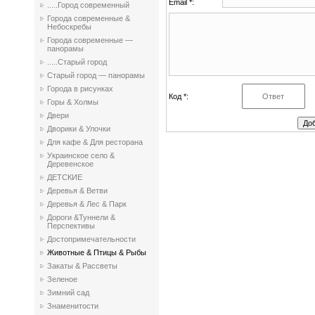
Email *:
.....Город современный
Города современные &
Небоскребы
Города современные —
панорамы
.....Старый город
Старый город — панорамы
Города в рисунках
Код *:
Горы & Холмы
Двери
Дворики & Улочки
Для кафе & Для ресторана
Украинское село &
Деревенское
ДЕТСКИЕ
Деревья & Ветви
Деревья & Лес & Парк
Дороги &Туннели &
Перспективы
Достопримечательности
Животные & Птицы & Рыбы
Закаты & Рассветы
Зеленое
Зимний сад
Знаменитости