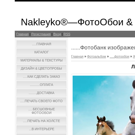
Nakleyko®—ФотоОбои &
Главная
|
Регистрация
|
Вход
|
RSS
.....ГЛАВНАЯ
......Фотобанк изображ
КАТАЛОГ
Главная
»
Фотоальбом
»
.....фотообои
»
Ж
МАТЕРИАЛЫ & ТЕКСТУРЫ
Л
ДИЗАЙН & ЦВЕТОПРОБЫ
.....КАК СДЕЛАТЬ ЗАКАЗ
...........ОПЛАТА
.........ДОСТАВКА
.....ПЕЧАТЬ СВОЕГО ФОТО
.....БЕСШОВНЫЕ
ФОТООБОИ
.....ПЕЧАТЬ НА ХОЛСТЕ
...В ИНТЕРЬЕРЕ