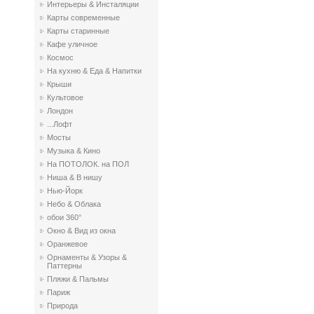
Интерьеры & Инсталяции
Карты современные
Карты старинные
Кафе уличное
Космос
На кухню & Еда & Напитки
Крыши
Культовое
Лондон
...Лофт
Мосты
Музыка & Кино
На ПОТОЛОК. на ПОЛ
Ниша & В нишу
Нью-Йорк
Небо & Облака
обои 360°
Окно & Вид из окна
Оранжевое
Орнаменты & Узоры &
Паттерны
Пляжи & Пальмы
Париж
Природа