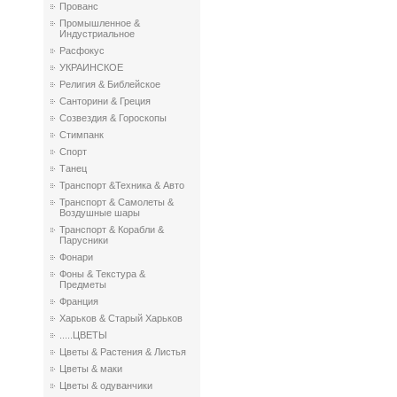
Прованс
Промышленное &
Индустриальное
Расфокус
УКРАИНСКОЕ
Религия & Библейское
Санторини & Греция
Созвездия & Гороскопы
Стимпанк
Спорт
Танец
Транспорт &Техника & Авто
Транспорт & Самолеты &
Воздушные шары
Транспорт & Корабли &
Парусники
Фонари
Фоны & Текстура &
Предметы
Франция
Харьков & Старый Харьков
.....ЦВЕТЫ
Цветы & Растения & Листья
Цветы & маки
Цветы & одуванчики