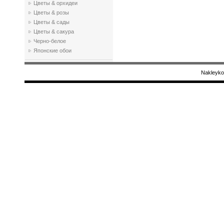
Цветы & орхидеи
Цветы & розы
Цветы & сады
Цветы & сакура
Черно-белое
Японские обои
Nakleyko