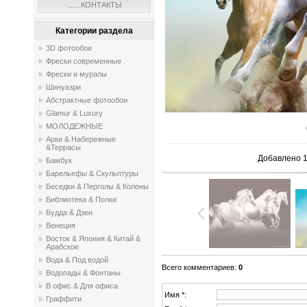
.......КОНТАКТЫ
Категории раздела
3D фотообои
Фрески современные
Фрески и муралы
Шинуазри
Абстрактные фотообои
Glamur & Luxury
МОЛОДЕЖНЫЕ
Арки & Набережные
&Террасы
Добавлено
1
Бамбук
Барельефы & Скульптуры
Беседки & Перголы & Колоны
Библиотека & Полки
Будда & Дзен
Венеция
Восток & Япония & Китай &
Арабское
Вода & Под водой
Всего комментариев
:
0
Водопады & Фонтаны
В офис & Для офиса
Имя *:
Граффити