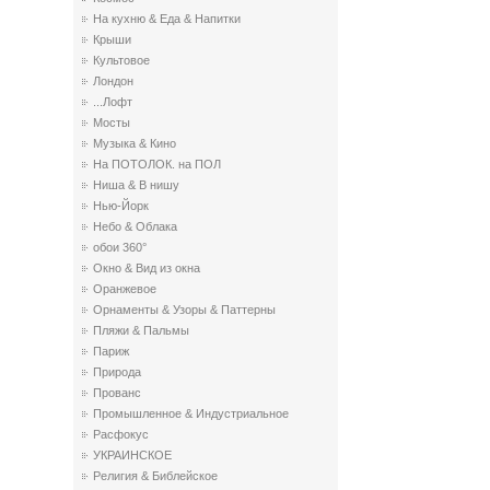
На кухню & Еда & Напитки
Крыши
Культовое
Лондон
...Лофт
Мосты
Музыка & Кино
На ПОТОЛОК. на ПОЛ
Ниша & В нишу
Нью-Йорк
Небо & Облака
обои 360°
Окно & Вид из окна
Оранжевое
Орнаменты & Узоры & Паттерны
Пляжи & Пальмы
Париж
Природа
Прованс
Промышленное & Индустриальное
Расфокус
УКРАИНСКОЕ
Религия & Библейское