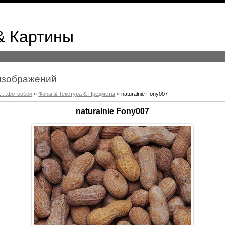
& Картины
к изображений
.....фотообои
»
Фоны & Текстура & Предметы
» naturalnie Fony007
naturalnie Fony007