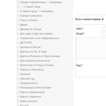
Города современные — панорамы
.....Старый город
Старый город — панорамы
Города в рисунках
Всего комментариев
:
0
Горы & Холмы
Двери
Имя *:
Дворики & Улочки
Email *:
Для кафе & Для ресторана
Украинское село & Деревенское
ДЕТСКИЕ
Деревья & Ветви
Деревья & Лес & Парк
Дороги &Туннели & Перспективы
Достопримечательности
Животные & Птицы & Рыбы
Код *:
Закаты & Рассветы
Зеленое
Зимний сад
Знаменитости
Интерьеры & Инсталяции
Карты современные
Карты старинные
Кафе уличное
Космос