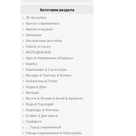
Категории раздела
3D фотообои
Фрески современные
Фрески и муралы
Шинуазри
Абстрактные фотообои
Glamur & Luxury
МОЛОДЕЖНЫЕ
Арки & Набережные &Террасы
Бамбук
Барельефы & Скульптуры
Беседки & Перголы & Колоны
Библиотека & Полки
Будда & Дзен
Венеция
Восток & Япония & Китай & Арабское
Вода & Под водой
Водопады & Фонтаны
В офис & Для офиса
Граффити
.....Город современный
Города современные & Небоскребы