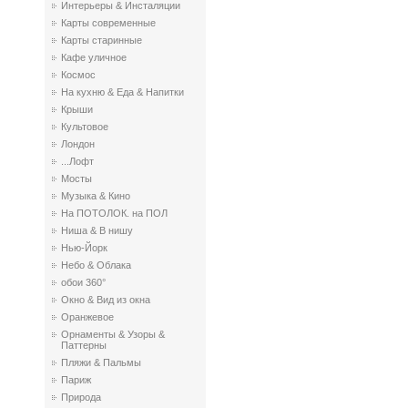
Интерьеры & Инсталяции
Карты современные
Карты старинные
Кафе уличное
Космос
На кухню & Еда & Напитки
Крыши
Культовое
Лондон
...Лофт
Мосты
Музыка & Кино
На ПОТОЛОК. на ПОЛ
Ниша & В нишу
Нью-Йорк
Небо & Облака
обои 360°
Окно & Вид из окна
Оранжевое
Орнаменты & Узоры &
Паттерны
Пляжи & Пальмы
Париж
Природа