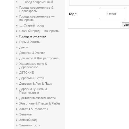
.....Город современный
Города современные &
Небоскребы
Код *:
Города современные —
панорамы
.....Старый город
Старый город — панорамы
Города в рисунках
Горы & Холмы
Двери
Дворики & Улочки
Для кафе & Для ресторана
Украинское село &
Деревенское
ДЕТСКИЕ
Деревья & Ветви
Деревья & Лес & Парк
Дороги &Туннели &
Перспективы
Достопримечательности
Животные & Птицы & Рыбы
Закаты & Рассветы
Зеленое
Зимний сад
Знаменитости