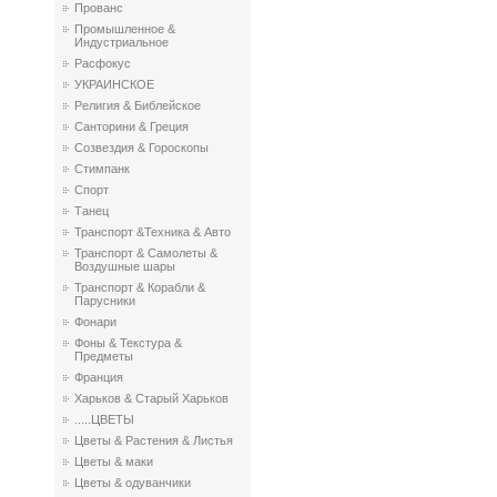
Прованс
Промышленное &
Индустриальное
Расфокус
УКРАИНСКОЕ
Религия & Библейское
Санторини & Греция
Созвездия & Гороскопы
Стимпанк
Спорт
Танец
Транспорт &Техника & Авто
Транспорт & Самолеты &
Воздушные шары
Транспорт & Корабли &
Парусники
Фонари
Фоны & Текстура &
Предметы
Франция
Харьков & Старый Харьков
.....ЦВЕТЫ
Цветы & Растения & Листья
Цветы & маки
Цветы & одуванчики