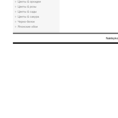
Цветы & орхидеи
Цветы & розы
Цветы & сады
Цветы & сакура
Черно-белое
Японские обои
Nakleyko