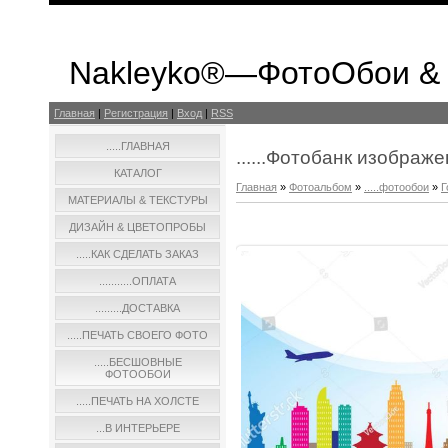
Nakleyko®—ФотоОбои &
Главная
|
Регистрация
|
Вход
|
RSS
.....ГЛАВНАЯ
......Фотобанк изображ
КАТАЛОГ
Главная
»
Фотоальбом
»
.....фотообои
»
Г
МАТЕРИАЛЫ & ТЕКСТУРЫ
ДИЗАЙН & ЦВЕТОПРОБЫ
.....КАК СДЕЛАТЬ ЗАКАЗ
...........ОПЛАТА
.........ДОСТАВКА
.....ПЕЧАТЬ СВОЕГО ФОТО
.....БЕСШОВНЫЕ
ФОТООБОИ
.....ПЕЧАТЬ НА ХОЛСТЕ
...В ИНТЕРЬЕРЕ