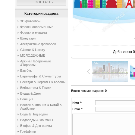
.......КОНТАКТЫ
Категории раздела
3D фотообои
Фрески современные
Фрески и муралы
Шинуазри
Абстрактные фотообои
Glamur & Luxury
Добавлено
0
МОЛОДЕЖНЫЕ
Арки & Набережные
&Террасы
Бамбук
Барельефы & Скульптуры
Беседки & Перголы & Колоны
Библиотека & Полки
Всего комментариев
:
0
Будда & Дзен
Венеция
Имя *:
Восток & Япония & Китай &
Арабское
Email *:
Вода & Под водой
Водопады & Фонтаны
В офис & Для офиса
Граффити