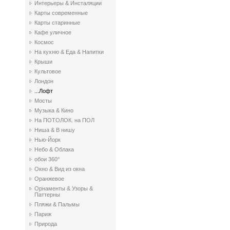
Интерьеры & Инсталяции
Карты современные
Карты старинные
Кафе уличное
Космос
На кухню & Еда & Напитки
Крыши
Культовое
Лондон
...Лофт
Мосты
Музыка & Кино
На ПОТОЛОК. на ПОЛ
Ниша & В нишу
Нью-Йорк
Небо & Облака
обои 360°
Окно & Вид из окна
Оранжевое
Орнаменты & Узоры &
Паттерны
Пляжи & Пальмы
Париж
Природа