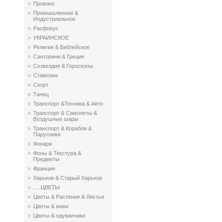
Прованс
Промышленное &
Индустриальное
Расфокус
УКРАИНСКОЕ
Религия & Библейское
Санторини & Греция
Созвездия & Гороскопы
Стимпанк
Спорт
Танец
Транспорт &Техника & Авто
Транспорт & Самолеты &
Воздушные шары
Транспорт & Корабли &
Парусники
Фонари
Фоны & Текстура &
Предметы
Франция
Харьков & Старый Харьков
.....ЦВЕТЫ
Цветы & Растения & Листья
Цветы & маки
Цветы & одуванчики