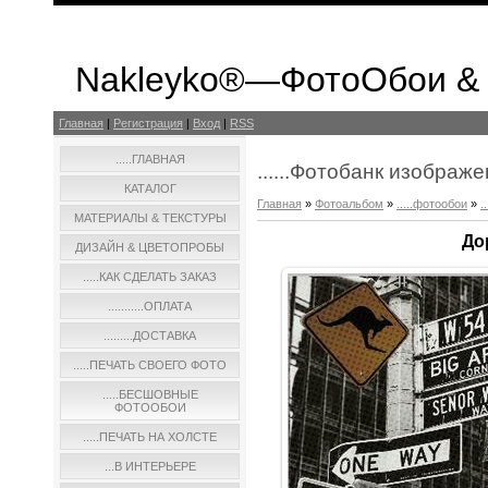
Nakleyko®—ФотоОбои &
Главная
|
Регистрация
|
Вход
|
RSS
.....ГЛАВНАЯ
......Фотобанк изображ
КАТАЛОГ
Главная
»
Фотоальбом
»
.....фотообои
»
.
МАТЕРИАЛЫ & ТЕКСТУРЫ
До
ДИЗАЙН & ЦВЕТОПРОБЫ
.....КАК СДЕЛАТЬ ЗАКАЗ
...........ОПЛАТА
.........ДОСТАВКА
.....ПЕЧАТЬ СВОЕГО ФОТО
.....БЕСШОВНЫЕ
ФОТООБОИ
.....ПЕЧАТЬ НА ХОЛСТЕ
...В ИНТЕРЬЕРЕ