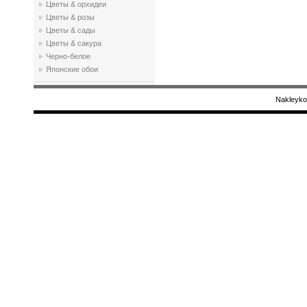
Цветы & орхидеи
Цветы & розы
Цветы & сады
Цветы & сакура
Черно-белое
Японские обои
Nakleyko