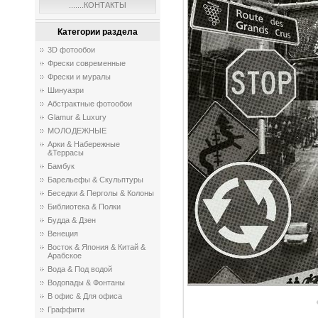
.......КОНТАКТЫ
Категории раздела
3D фотообои
Фрески современные
Фрески и муралы
Шинуазри
Абстрактные фотообои
Glamur & Luxury
МОЛОДЕЖНЫЕ
Арки & Набережные
&Террасы
Бамбук
Барельефы & Скульптуры
Беседки & Перголы & Колоны
Библиотека & Полки
Будда & Дзен
Венеция
Восток & Япония & Китай &
Арабское
Вода & Под водой
Водопады & Фонтаны
В офис & Для офиса
Граффити