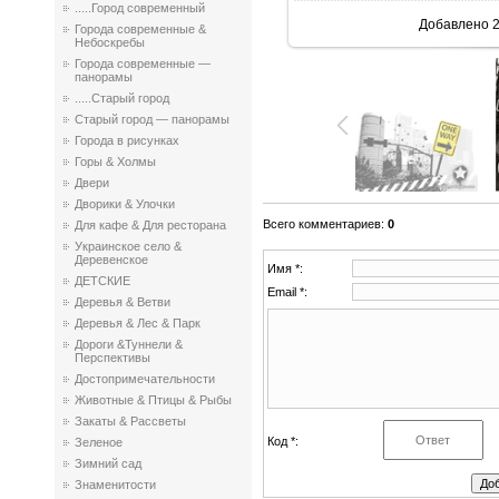
.....Город современный
Добавлено
2
Города современные &
Небоскребы
Города современные —
панорамы
.....Старый город
Старый город — панорамы
Города в рисунках
Горы & Холмы
Двери
Дворики & Улочки
Всего комментариев
:
0
Для кафе & Для ресторана
Украинское село &
Деревенское
Имя *:
ДЕТСКИЕ
Email *:
Деревья & Ветви
Деревья & Лес & Парк
Дороги &Туннели &
Перспективы
Достопримечательности
Животные & Птицы & Рыбы
Закаты & Рассветы
Код *:
Зеленое
Зимний сад
Знаменитости