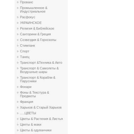
Прованс
Промышленное &
Индустриальное
Расфокус
УКРАИНСКОЕ
Религия & Библейское
Санторини & Греция
Созвездия & Гороскопы
Стимпанк
Спорт
Танец
Транспорт &Техника & Авто
Транспорт & Самолеты &
Воздушные шары
Транспорт & Корабли &
Парусники
Фонари
Фоны & Текстура &
Предметы
Франция
Харьков & Старый Харьков
.....ЦВЕТЫ
Цветы & Растения & Листья
Цветы & маки
Цветы & одуванчики