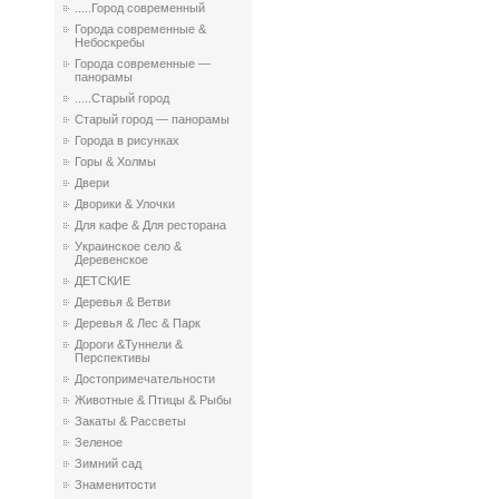
.....Город современный
Города современные &
Небоскребы
Города современные —
панорамы
.....Старый город
Старый город — панорамы
Города в рисунках
Горы & Холмы
Двери
Дворики & Улочки
Для кафе & Для ресторана
Украинское село &
Деревенское
ДЕТСКИЕ
Деревья & Ветви
Деревья & Лес & Парк
Дороги &Туннели &
Перспективы
Достопримечательности
Животные & Птицы & Рыбы
Закаты & Рассветы
Зеленое
Зимний сад
Знаменитости