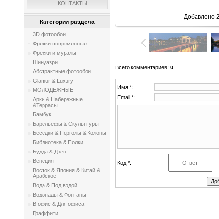
.......КОНТАКТЫ
Добавлено
2
Категории раздела
3D фотообои
Фрески современные
Фрески и муралы
Шинуазри
Всего комментариев
:
0
Абстрактные фотообои
Glamur & Luxury
Имя *:
МОЛОДЕЖНЫЕ
Email *:
Арки & Набережные
&Террасы
Бамбук
Барельефы & Скульптуры
Беседки & Перголы & Колоны
Библиотека & Полки
Будда & Дзен
Венеция
Код *:
Восток & Япония & Китай &
Арабское
Вода & Под водой
Водопады & Фонтаны
В офис & Для офиса
Граффити