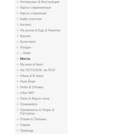
Интерьеры & Инсталяции
Карты современные
Карты старинные
Кафе уличное
Космос
На кухню & Еда & Напитки
Крыши
Культовое
Лондон
...Лофт
Мосты
Музыка & Кино
На ПОТОЛОК. на ПОЛ
Ниша & В нишу
Нью-Йорк
Небо & Облака
обои 360°
Окно & Вид из окна
Оранжевое
Орнаменты & Узоры &
Паттерны
Пляжи & Пальмы
Париж
Природа