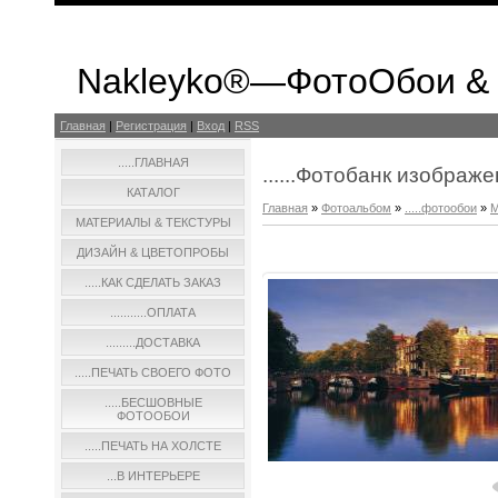
Nakleyko®—ФотоОбои &
Главная
|
Регистрация
|
Вход
|
RSS
.....ГЛАВНАЯ
......Фотобанк изображ
КАТАЛОГ
Главная
»
Фотоальбом
»
.....фотообои
»
М
МАТЕРИАЛЫ & ТЕКСТУРЫ
ДИЗАЙН & ЦВЕТОПРОБЫ
.....КАК СДЕЛАТЬ ЗАКАЗ
...........ОПЛАТА
.........ДОСТАВКА
.....ПЕЧАТЬ СВОЕГО ФОТО
.....БЕСШОВНЫЕ
ФОТООБОИ
.....ПЕЧАТЬ НА ХОЛСТЕ
...В ИНТЕРЬЕРЕ
В реальн