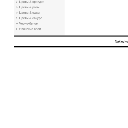
Цветы & орхидеи
Цветы & розы
Цветы & сады
Цветы & сакура
Черно-белое
Японские обои
Nakleyko