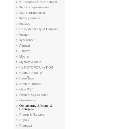
Интерьеры & Инсталяции
Карты современные
Карты старинные
Кафе уличное
Космос
На кухню & Еда & Напитки
Крыши
Культовое
Лондон
...Лофт
Мосты
Музыка & Кино
На ПОТОЛОК. на ПОЛ
Ниша & В нишу
Нью-Йорк
Небо & Облака
обои 360°
Окно & Вид из окна
Оранжевое
Орнаменты & Узоры &
Паттерны
Пляжи & Пальмы
Париж
Природа