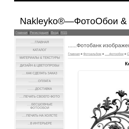
Nakleyko®—ФотоОбои &
Главная
|
Регистрация
|
Вход
|
RSS
.....ГЛАВНАЯ
......Фотобанк изображ
КАТАЛОГ
Главная
»
Фотоальбом
»
.....фотообои
»
О
МАТЕРИАЛЫ & ТЕКСТУРЫ
К
ДИЗАЙН & ЦВЕТОПРОБЫ
.....КАК СДЕЛАТЬ ЗАКАЗ
...........ОПЛАТА
.........ДОСТАВКА
.....ПЕЧАТЬ СВОЕГО ФОТО
.....БЕСШОВНЫЕ
ФОТООБОИ
.....ПЕЧАТЬ НА ХОЛСТЕ
...В ИНТЕРЬЕРЕ