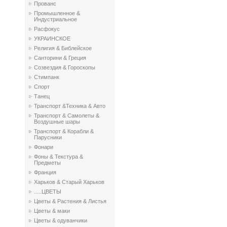
Прованс
Промышленное &
Индустриальное
Расфокус
УКРАИНСКОЕ
Религия & Библейское
Санторини & Греция
Созвездия & Гороскопы
Стимпанк
Спорт
Танец
Транспорт &Техника & Авто
Транспорт & Самолеты &
Воздушные шары
Транспорт & Корабли &
Парусники
Фонари
Фоны & Текстура &
Предметы
Франция
Харьков & Старый Харьков
.....ЦВЕТЫ
Цветы & Растения & Листья
Цветы & маки
Цветы & одуванчики