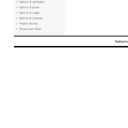
Цветы & орхидеи
Цветы & розы
Цветы & сады
Цветы & сакура
Черно-белое
Японские обои
Nakleyko