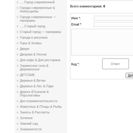
.....Город современный
Всего комментариев
:
0
Города современные &
Небоскребы
Города современные —
Имя *:
панорамы
Email *:
.....Старый город
Старый город — панорамы
Города в рисунках
Горы & Холмы
Двери
Дворики & Улочки
Для кафе & Для ресторана
Код *:
Украинское село &
Деревенское
ДЕТСКИЕ
Деревья & Ветви
Деревья & Лес & Парк
Дороги &Туннели &
Перспективы
Достопримечательности
Животные & Птицы & Рыбы
Закаты & Рассветы
Зеленое
Зимний сад
Знаменитости