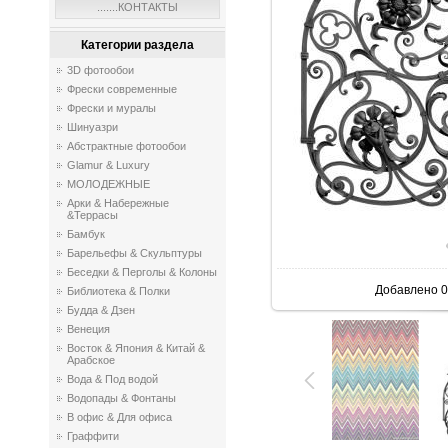
.......КОНТАКТЫ
Категории раздела
3D фотообои
Фрески современные
Фрески и муралы
Шинуазри
Абстрактные фотообои
Glamur & Luxury
МОЛОДЕЖНЫЕ
Арки & Набережные
&Террасы
Бамбук
Барельефы & Скульптуры
Беседки & Перголы & Колоны
Добавлено
0
Библиотека & Полки
Будда & Дзен
Венеция
Восток & Япония & Китай &
Арабское
Вода & Под водой
Водопады & Фонтаны
В офис & Для офиса
Граффити