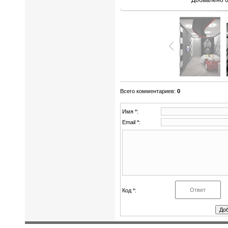
Добавлено
0
Всего комментариев
:
0
Имя *:
Email *:
Код *: