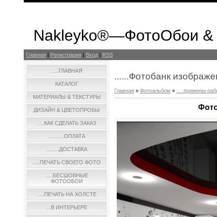
Nakleyko®—ФотоОбои &
Главная
|
Регистрация
|
Вход
|
RSS
.....ГЛАВНАЯ
......Фотобанк изображ
КАТАЛОГ
Главная
»
Фотоальбом
»
.....примеры раб
МАТЕРИАЛЫ & ТЕКСТУРЫ
Фото
ДИЗАЙН & ЦВЕТОПРОБЫ
.....КАК СДЕЛАТЬ ЗАКАЗ
...........ОПЛАТА
.........ДОСТАВКА
.....ПЕЧАТЬ СВОЕГО ФОТО
.....БЕСШОВНЫЕ
ФОТООБОИ
.....ПЕЧАТЬ НА ХОЛСТЕ
...В ИНТЕРЬЕРЕ