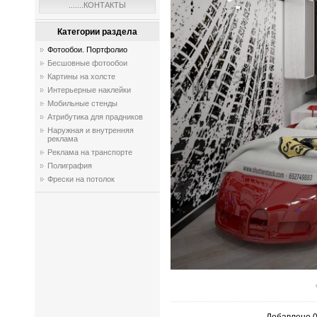
.......КОНТАКТЫ
Категории раздела
Фотообои. Портфолио
Бесшовные фотообои
Картины на холсте
Интерьерные наклейки
Мобильные стенды
Атрибутика для прадников
Наружная и внутренняя
реклама
Реклама на транспорте
Полиграфия
Фрески на потолок