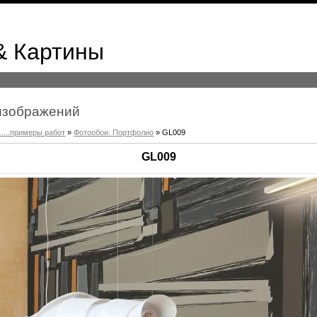
& Картины
к изображений
.....примеры работ
»
Фотообои. Портфолио
» GL009
GL009