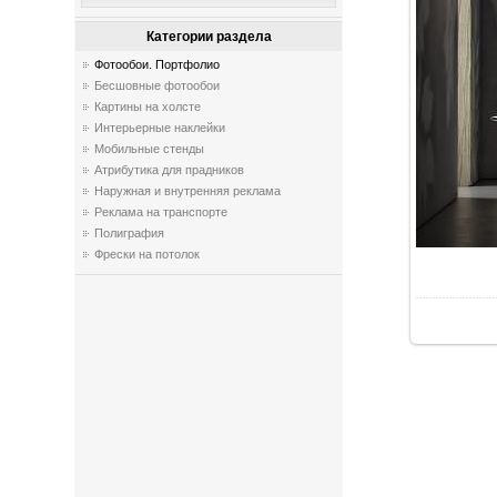
Категории раздела
Фотообои. Портфолио
Бесшовные фотообои
Картины на холсте
Интерьерные наклейки
Мобильные стенды
Атрибутика для прадников
Наружная и внутренняя реклама
Реклама на транспорте
Полиграфия
Фрески на потолок