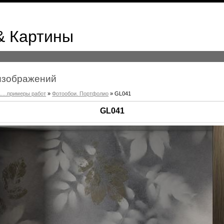
& Картины
к изображений
.....примеры работ
»
Фотообои. Портфолио
» GL041
GL041