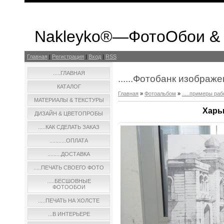
Nakleyko®—ФотоОбои &
Главная
|
Регистрация
|
Вход
|
RSS
.....ГЛАВНАЯ
......Фотобанк изображ
КАТАЛОГ
Главная
»
Фотоальбом
»
.....примеры раб
МАТЕРИАЛЫ & ТЕКСТУРЫ
Харьк
ДИЗАЙН & ЦВЕТОПРОБЫ
.....КАК СДЕЛАТЬ ЗАКАЗ
...........ОПЛАТА
.........ДОСТАВКА
.....ПЕЧАТЬ СВОЕГО ФОТО
.....БЕСШОВНЫЕ
ФОТООБОИ
.....ПЕЧАТЬ НА ХОЛСТЕ
...В ИНТЕРЬЕРЕ