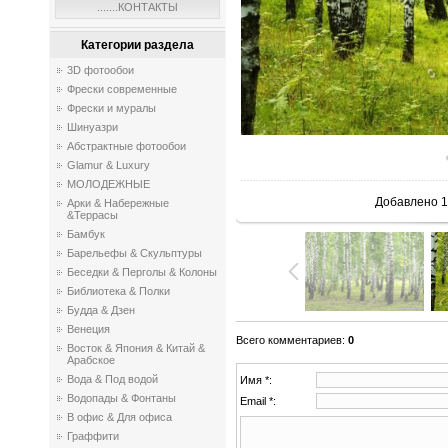
.......КОНТАКТЫ
Категории раздела
3D фотообои
Фрески современные
Фрески и муралы
Шинуазри
Абстрактные фотообои
Glamur & Luxury
МОЛОДЕЖНЫЕ
Добавлено
1
Арки & Набережные
&Террасы
Бамбук
Барельефы & Скульптуры
Беседки & Перголы & Колоны
Библиотека & Полки
Будда & Дзен
Венеция
Всего комментариев
:
0
Восток & Япония & Китай &
Арабское
Вода & Под водой
Имя *:
Водопады & Фонтаны
Email *:
В офис & Для офиса
Граффити