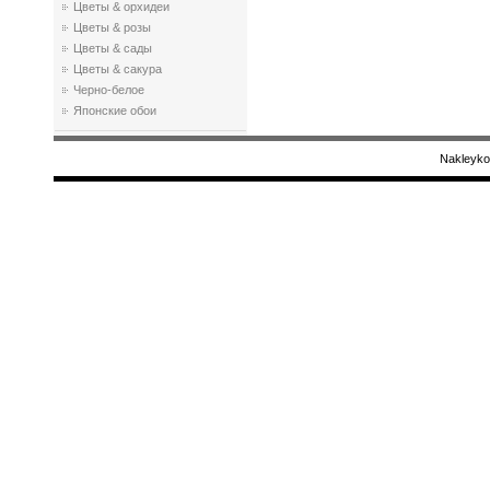
Цветы & орхидеи
Цветы & розы
Цветы & сады
Цветы & сакура
Черно-белое
Японские обои
Nakleyko