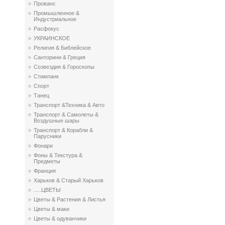
Прованс
Промышленное &
Индустриальное
Расфокус
УКРАИНСКОЕ
Религия & Библейское
Санторини & Греция
Созвездия & Гороскопы
Стимпанк
Спорт
Танец
Транспорт &Техника & Авто
Транспорт & Самолеты &
Воздушные шары
Транспорт & Корабли &
Парусники
Фонари
Фоны & Текстура &
Предметы
Франция
Харьков & Старый Харьков
.....ЦВЕТЫ
Цветы & Растения & Листья
Цветы & маки
Цветы & одуванчики