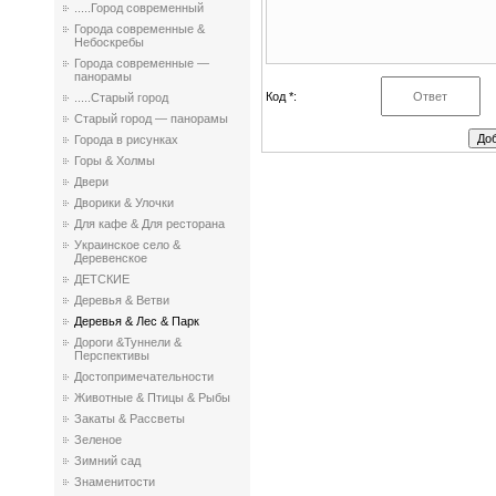
.....Город современный
Города современные &
Небоскребы
Города современные —
панорамы
Код *:
.....Старый город
Старый город — панорамы
Города в рисунках
Горы & Холмы
Двери
Дворики & Улочки
Для кафе & Для ресторана
Украинское село &
Деревенское
ДЕТСКИЕ
Деревья & Ветви
Деревья & Лес & Парк
Дороги &Туннели &
Перспективы
Достопримечательности
Животные & Птицы & Рыбы
Закаты & Рассветы
Зеленое
Зимний сад
Знаменитости