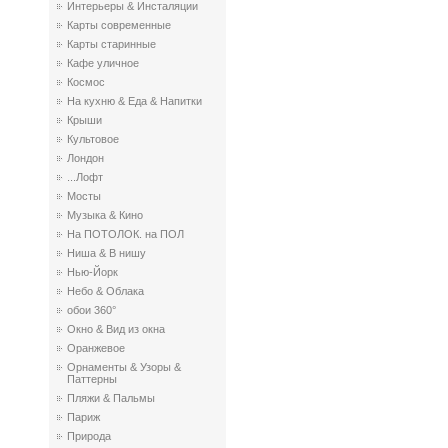
Интерьеры & Инсталяции
Карты современные
Карты старинные
Кафе уличное
Космос
На кухню & Еда & Напитки
Крыши
Культовое
Лондон
...Лофт
Мосты
Музыка & Кино
На ПОТОЛОК. на ПОЛ
Ниша & В нишу
Нью-Йорк
Небо & Облака
обои 360°
Окно & Вид из окна
Оранжевое
Орнаменты & Узоры &
Паттерны
Пляжи & Пальмы
Париж
Природа