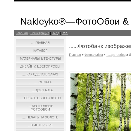
Nakleyko®—ФотоОбои &
Главная
|
Регистрация
|
Вход
|
RSS
.....ГЛАВНАЯ
......Фотобанк изображ
КАТАЛОГ
Главная
»
Фотоальбом
»
.....фотообои
»
Д
МАТЕРИАЛЫ & ТЕКСТУРЫ
ДИЗАЙН & ЦВЕТОПРОБЫ
.....КАК СДЕЛАТЬ ЗАКАЗ
...........ОПЛАТА
.........ДОСТАВКА
.....ПЕЧАТЬ СВОЕГО ФОТО
.....БЕСШОВНЫЕ
ФОТООБОИ
.....ПЕЧАТЬ НА ХОЛСТЕ
...В ИНТЕРЬЕРЕ