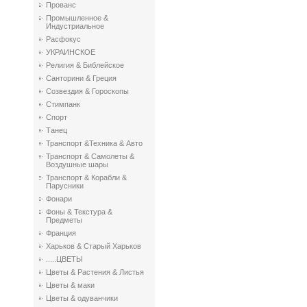
Прованс
Промышленное &
Индустриальное
Расфокус
УКРАИНСКОЕ
Религия & Библейское
Санторини & Греция
Созвездия & Гороскопы
Стимпанк
Спорт
Танец
Транспорт &Техника & Авто
Транспорт & Самолеты &
Воздушные шары
Транспорт & Корабли &
Парусники
Фонари
Фоны & Текстура &
Предметы
Франция
Харьков & Старый Харьков
.....ЦВЕТЫ
Цветы & Растения & Листья
Цветы & маки
Цветы & одуванчики