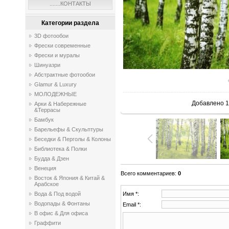
.......КОНТАКТЫ
Категории раздела
3D фотообои
Фрески современные
Фрески и муралы
Шинуазри
Абстрактные фотообои
Glamur & Luxury
МОЛОДЕЖНЫЕ
Добавлено
1
Арки & Набережные
&Террасы
Бамбук
Барельефы & Скульптуры
Беседки & Перголы & Колоны
Библиотека & Полки
Будда & Дзен
Венеция
Всего комментариев
:
0
Восток & Япония & Китай &
Арабское
Вода & Под водой
Имя *:
Водопады & Фонтаны
Email *:
В офис & Для офиса
Граффити