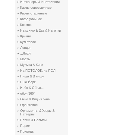
Интерьеры & Инсталяции
Карты современные
Карты старинные
Кафе уличное
Космос
На кухню & Еда & Напитки
Крыши
Культовое
Лондон
...Лофт
Мосты
Музыка & Кино
На ПОТОЛОК. на ПОЛ
Ниша & В нишу
Нью-Йорк
Небо & Облака
обои 360°
Окно & Вид из окна
Оранжевое
Орнаменты & Узоры &
Паттерны
Пляжи & Пальмы
Париж
Природа