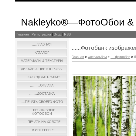
Nakleyko®—ФотоОбои &
Главная
|
Регистрация
|
Вход
|
RSS
.....ГЛАВНАЯ
......Фотобанк изображ
КАТАЛОГ
Главная
»
Фотоальбом
»
.....фотообои
»
Д
МАТЕРИАЛЫ & ТЕКСТУРЫ
ДИЗАЙН & ЦВЕТОПРОБЫ
.....КАК СДЕЛАТЬ ЗАКАЗ
...........ОПЛАТА
.........ДОСТАВКА
.....ПЕЧАТЬ СВОЕГО ФОТО
.....БЕСШОВНЫЕ
ФОТООБОИ
.....ПЕЧАТЬ НА ХОЛСТЕ
...В ИНТЕРЬЕРЕ