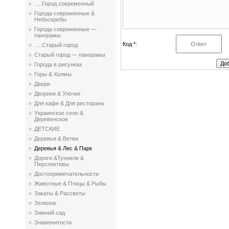
.....Город современный
Города современные &
Небоскребы
Города современные —
панорамы
Код *:
.....Старый город
Старый город — панорамы
Города в рисунках
Горы & Холмы
Двери
Дворики & Улочки
Для кафе & Для ресторана
Украинское село &
Деревенское
ДЕТСКИЕ
Деревья & Ветви
Деревья & Лес & Парк
Дороги &Туннели &
Перспективы
Достопримечательности
Животные & Птицы & Рыбы
Закаты & Рассветы
Зеленое
Зимний сад
Знаменитости