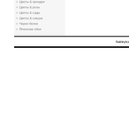
Цветы & орхидеи
Цветы & розы
Цветы & сады
Цветы & сакура
Черно-белое
Японские обои
Nakleyko